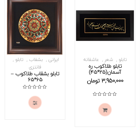
تابلو
شعر
عاشقانه
ایرانی
بشقاب
تابلو
تابلو طلاکوب ره
فانتزی
آسمان(25*45)
تابلو بشقاب طلاکوب –
موجود است
65*65
موجود است
3,950,000
تومان
نمره
0
از 5
نمره
0
از 5