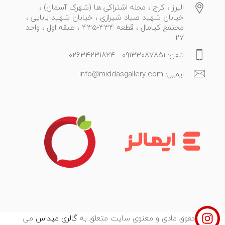
البرز ، کرج ، محله اشتراکی ها (شهرک آسمان) ،
خیابان شهید صیاد شیرازی ، خیابان شهید بابایی ،
مجتمع کیامال ، قطعه 434-435 ، طبقه اول ، واحد
27
تلفن: 09133087851 - 02634231824
ایمیل: info@middasgallery.com
تمامی حقوق مادی و معنوی سایت متعلق به
گالری میداس
می