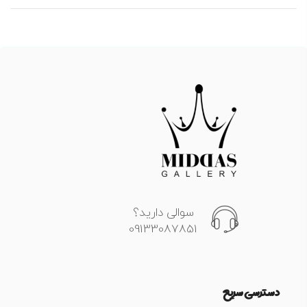
سوالی دارید؟
09133087851
دسترسی سریع