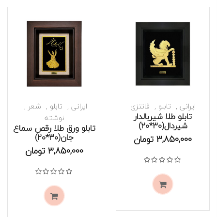
ایرانی
تابلو
فانتزی
ایرانی
تابلو
شعر
تابلو طلا شیربالدار
نوشته
شیردال(۳۰*۲۰)
تابلو ورق طلا رقص سماع
موجود است
جان(۳۰*۲۰)
موجود است
3,850,000
تومان
3,850,000
تومان
نمره
0
از 5
نمره
0
از 5