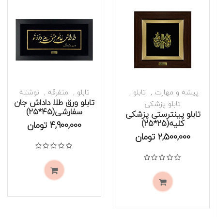
پیشه و مهارت
تابلو
تابلو
متفرقه
نوشته
تابلو ورق طلا داداش جان
تابلو پزشکی
سفارشی(۴۵*۲۵)
تابلو پینترستی پزشکی
کلیه(۲۵*۲۵)
موجود است
موجود است
4,900,000
تومان
2,500,000
تومان
نمره
0
از 5
نمره
0
از 5