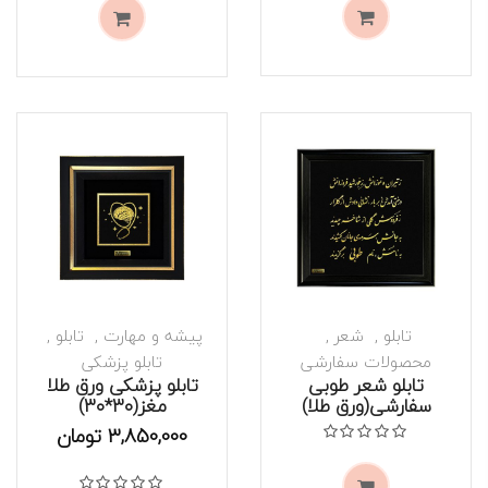
تابلو
شعر
پیشه و مهارت
تابلو
محصولات سفارشی
تابلو پزشکی
تابلو شعر طوبی
تابلو پزشکی ورق طلا
موجود است
سفارشی(ورق طلا)
مغز(۳۰*۳۰)
موجود است
نمره
0
از 5
3,850,000
تومان
نمره
0
از 5