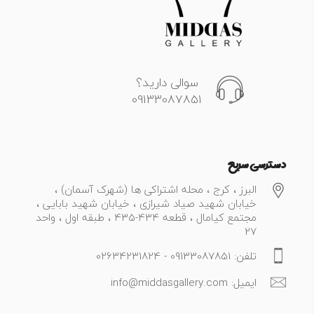
سوالی دارید؟
09133087851
دسترسی سریع
البرز ، کرج ، محله اشتراکی ها (شهرک آسمان) ،
خیابان شهید صیاد شیرازی ، خیابان شهید بابایی ،
مجتمع کیامال ، قطعه 434-435 ، طبقه اول ، واحد
27
تلفن: 09133087851 - 02634231824
ایمیل: info@middasgallery.com