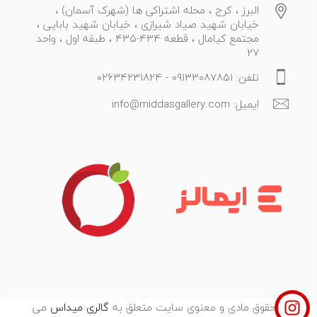
البرز ، کرج ، محله اشتراکی ها (شهرک آسمان) ،
خیابان شهید صیاد شیرازی ، خیابان شهید بابایی ،
مجتمع کیامال ، قطعه 434-435 ، طبقه اول ، واحد
27
تلفن: 09133087851 - 02634231824
ایمیل: info@middasgallery.com
تمامی حقوق مادی و معنوی سایت متعلق به
گالری میداس
می