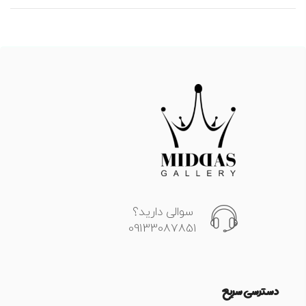
سوالی دارید؟
09133087851
دسترسی سریع