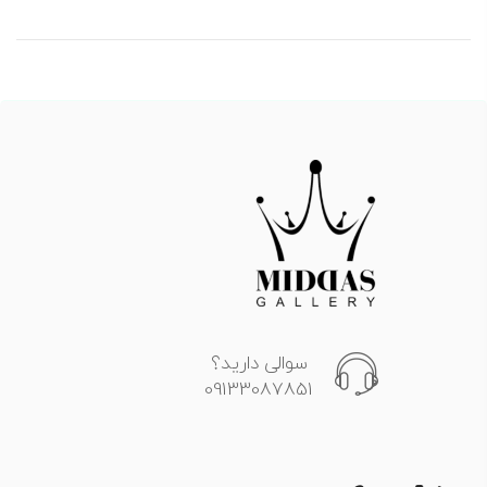
سوالی دارید؟
09133087851