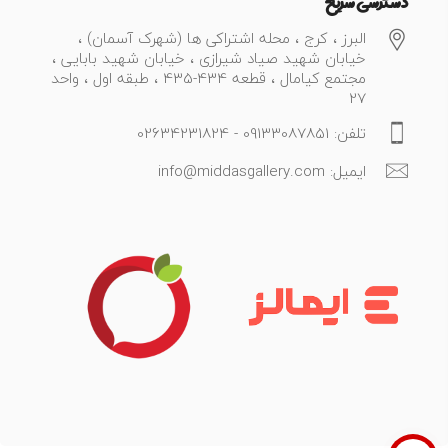
دسترسی سریع
البرز ، کرج ، محله اشتراکی ها (شهرک آسمان) ،
خیابان شهید صیاد شیرازی ، خیابان شهید بابایی ،
مجتمع کیامال ، قطعه 434-435 ، طبقه اول ، واحد
27
تلفن: 09133087851 - 02634231824
ایمیل: info@middasgallery.com