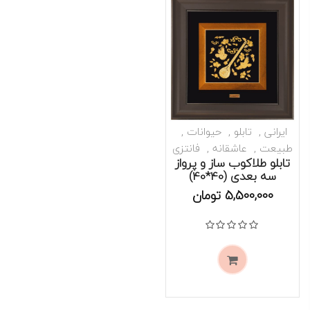
ایرانی
تابلو
حیوانات
طبیعت
عاشقانه
فانتزی
تابلو طلاکوب ساز و پرواز
سه بعدی (40*40)
موجود است
5,500,000
تومان
نمره
0
از 5