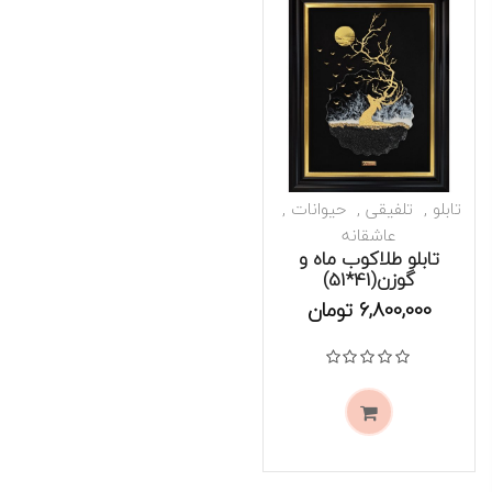
تابلو
تلفیقی
حیوانات
عاشقانه
تابلو طلاکوب ماه و
گوزن(41*51)
موجود است
6,800,000
تومان
نمره
0
از 5