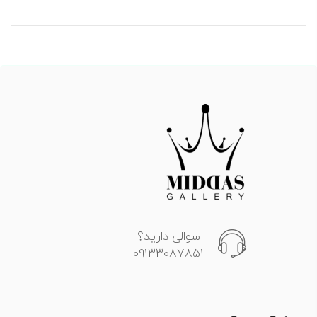
سوالی دارید؟
09133087851