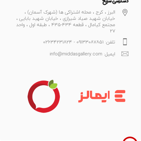
دسترسی سریع
البرز ، کرج ، محله اشتراکی ها (شهرک آسمان) ،
خیابان شهید صیاد شیرازی ، خیابان شهید بابایی ،
مجتمع کیامال ، قطعه 434-435 ، طبقه اول ، واحد
27
تلفن: 09133087851 - 02634231824
ایمیل: info@middasgallery.com