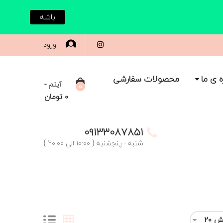
باشه
ورود
ه ی ما
محصولات سفارشی
-
آیتم
0
0
تومان
09133087851
شنبه - پنجشنبه { 10:00 الی 20:00 }