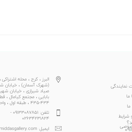
البرز ، کرج ، محله اشتراکی ه
(شهرک آسمان) ، خیابان ش
 نمایندگی
صیاد شیرازی ، خیابان شهی
ما
بابایی ، مجتمع کیامال ، قط
434-435 ، طبقه اول ، واحد 27
ما
تلفن: 09133087851 -
 شرایط
02634231824
د؟
صوصی
ایمیل: info@middasgallery.com
09