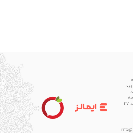
ا
هید
د
عه