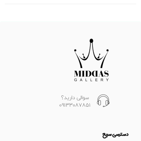
سوالی دارید؟
09133087851
دسترسی سریع