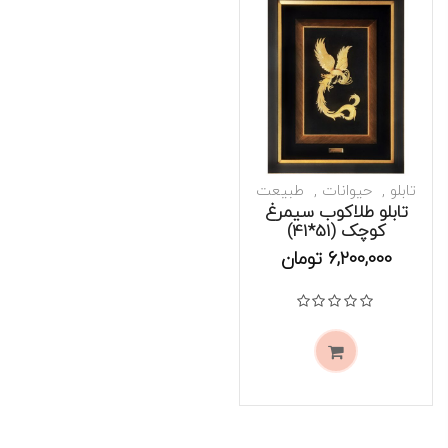
تابلو
حیوانات
طبیعت
تابلو طلاکوب سیمرغ
کوچک (51*41)
موجود است
6,200,000
تومان
نمره
0
از 5