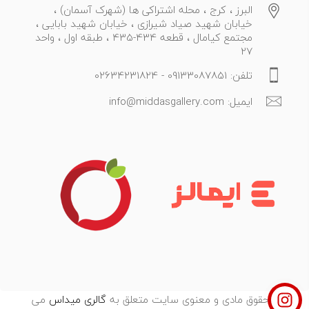
البرز ، کرج ، محله اشتراکی ها (شهرک آسمان) ،
خیابان شهید صیاد شیرازی ، خیابان شهید بابایی ،
مجتمع کیامال ، قطعه 434-435 ، طبقه اول ، واحد
27
تلفن: 09133087851 - 02634231824
ایمیل: info@middasgallery.com
تمامی حقوق مادی و معنوی سایت متعلق به
گالری میداس
می