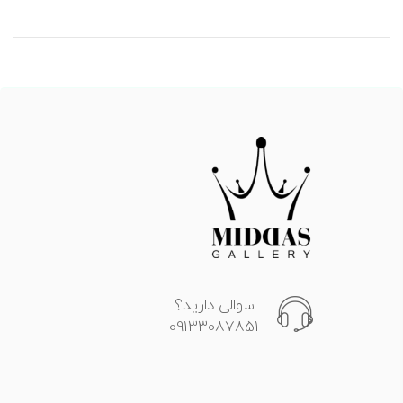
سوالی دارید؟
09133087851