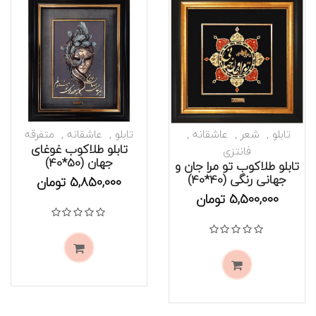
تابلو
شعر
عاشقانه
تابلو
عاشقانه
متفرقه
تابلو طلاکوب غوغای
فانتزی
جهان (50*40)
تابلو طلاکوب تو مرا جان و
جهانی رنگی (40*40)
موجود است
موجود است
5,850,000
تومان
5,500,000
تومان
نمره
0
از 5
نمره
0
از 5