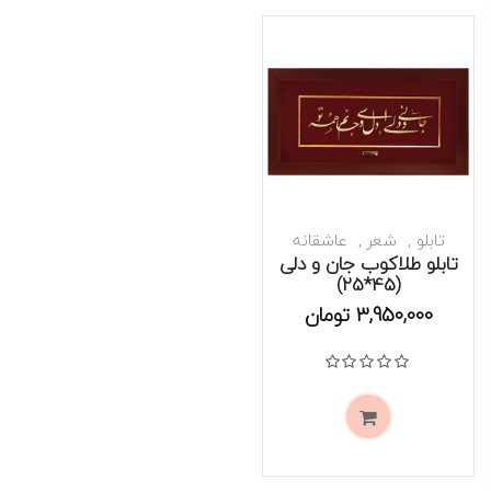
تابلو
شعر
عاشقانه
تابلو طلاکوب جان و دلی
(45*25)
موجود است
3,950,000
تومان
نمره
0
از 5