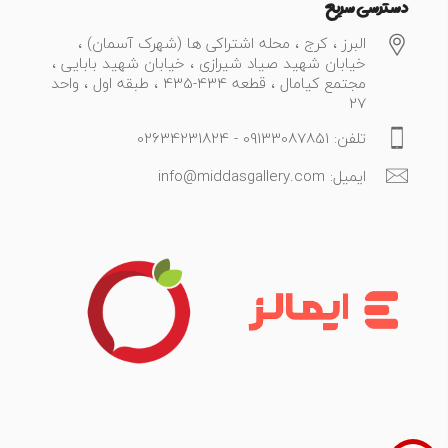
دسترسی سریع
البرز ، کرج ، محله اشتراکی ها (شهرک آسمان) ،
خیابان شهید صیاد شیرازی ، خیابان شهید بابایی ،
مجتمع کیامال ، قطعه 434-435 ، طبقه اول ، واحد
27
تلفن: 09133087851 - 02634231824
ایمیل: info@middasgallery.com