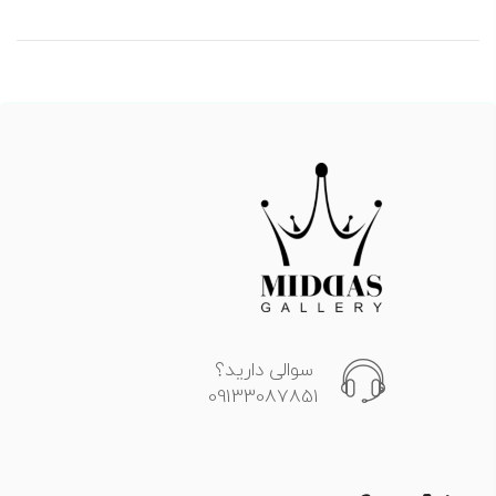
سوالی دارید؟
09133087851