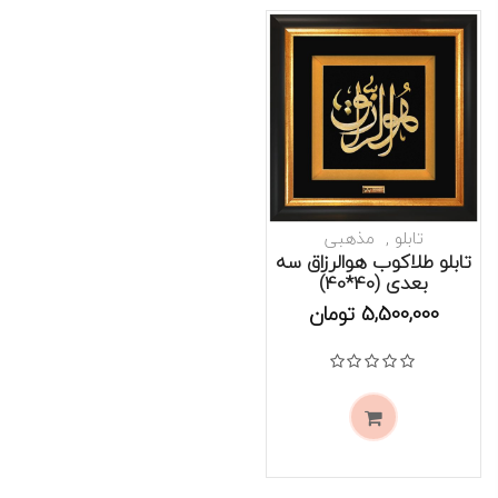
تابلو
مذهبی
تابلو طلاکوب هوالرزاق سه
بعدی (40*40)
موجود است
5,500,000
تومان
نمره
0
از 5