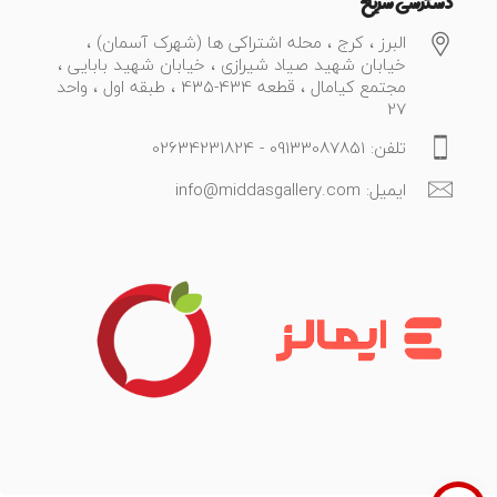
دسترسی سریع
البرز ، کرج ، محله اشتراکی ها (شهرک آسمان) ،
خیابان شهید صیاد شیرازی ، خیابان شهید بابایی ،
مجتمع کیامال ، قطعه 434-435 ، طبقه اول ، واحد
27
تلفن: 09133087851 - 02634231824
ایمیل: info@middasgallery.com