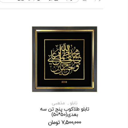
تابلو
مذهبی
تابلو طلاکوب پنج تن سه
بعدی(50*50)
موجود است
7,500,000
تومان