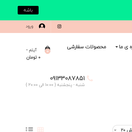
باشه
ورود
ه ی ما
محصولات سفارشی
-
آیتم
0
0
تومان
09133087851
شنبه - پنجشنبه { 10:00 الی 20:00 }