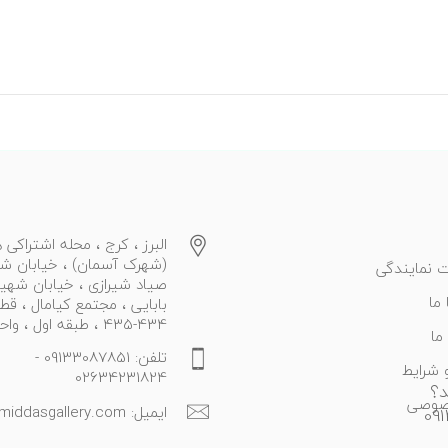
البرز ، کرج ، محله اشتراکی ه
(شهرک آسمان) ، خیابان ش
 نمایندگی
صیاد شیرازی ، خیابان شهی
ما
بابایی ، مجتمع کیامال ، قط
434-435 ، طبقه اول ، واحد 27
ما
تلفن: 09133087851 -
 شرایط
02634231824
د؟
صوصی
ایمیل: info@middasgallery.com
09