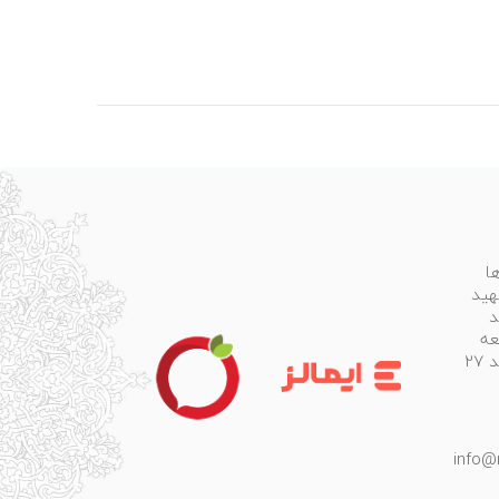
ا
هید
د
عه