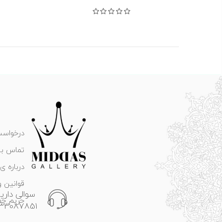
نمره
0
از 5
درخواست
تماس با 
درباره ی 
قوانین و
سوالی داری
حریم خ
133087851