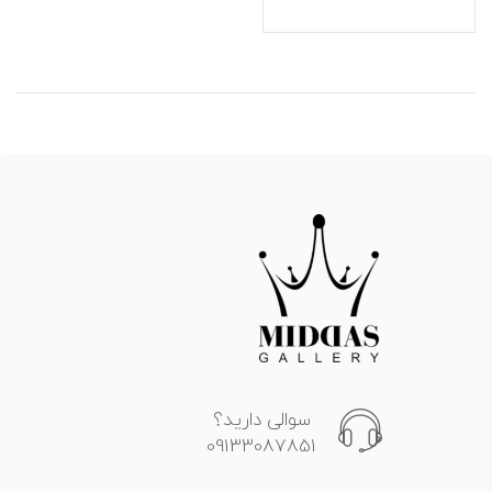
سوالی دارید؟
09133087851