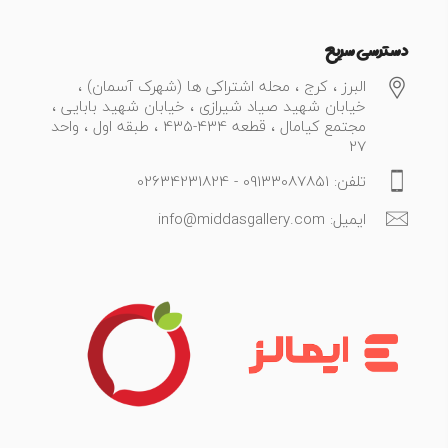
دسترسی سریع
البرز ، کرج ، محله اشتراکی ها (شهرک آسمان) ،
خیابان شهید صیاد شیرازی ، خیابان شهید بابایی ،
مجتمع کیامال ، قطعه 434-435 ، طبقه اول ، واحد
27
تلفن: 09133087851 - 02634231824
ایمیل: info@middasgallery.com