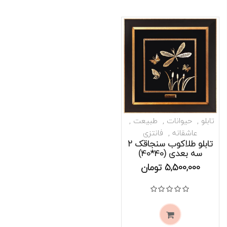
تابلو
حیوانات
طبیعت
عاشقانه
فانتزی
تابلو طلاکوب سنجاقک 2
سه بعدی (40*40)
موجود است
5,500,000
تومان
نمره
0
از 5