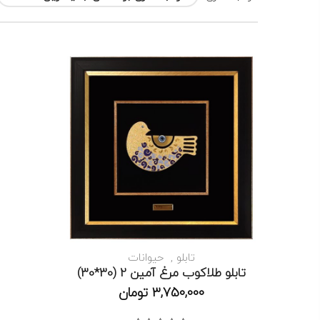
تابلو
حیوانات
تابلو طلاکوب مرغ آمین 2 (30*30)
3,750,000
تومان
موجود است