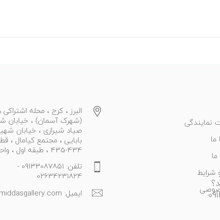
البرز ، کرج ، محله اشتراکی ه
(شهرک آسمان) ، خیابان ش
 نمایندگی
صیاد شیرازی ، خیابان شهی
ما
بابایی ، مجتمع کیامال ، قط
434-435 ، طبقه اول ، واحد 27
ما
تلفن: 09133087851 -
 شرایط
02634231824
د؟
صوصی
ایمیل: info@middasgallery.com
09