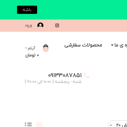
باشه
ورود
ه ی ما
محصولات سفارشی
-
آیتم
0
0
تومان
09133087851
شنبه - پنجشنبه { 10:00 الی 20:00 }