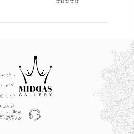
نمره
0
از 5
درخواست
تماس با 
درباره ی 
قوانین و
سوالی داری
حریم خ
133087851