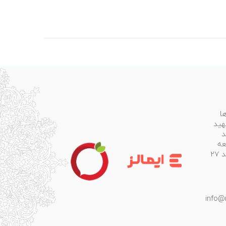
ا
هید
د
عه