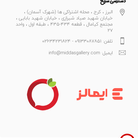
دسترسی سریع
البرز ، کرج ، محله اشتراکی ها (شهرک آسمان) ،
خیابان شهید صیاد شیرازی ، خیابان شهید بابایی ،
مجتمع کیامال ، قطعه 434-435 ، طبقه اول ، واحد
27
تلفن: 09133087851 - 02634231824
ایمیل: info@middasgallery.com