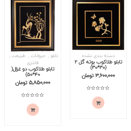
دسته بندی نشده
تابلو
حیوانات
طبیعت
تابلو طلاکوب بوته گل 2
فانتزی
(30*30)
تابلو طلاکوب دو غزال(
موجود است
40*50)
موجود است
3,600,000
تومان
5,850,000
تومان
نمره
0
از 5
نمره
0
از 5