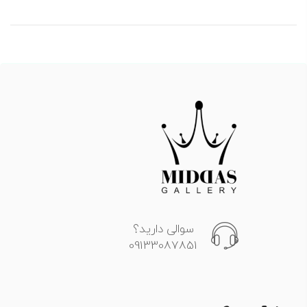
سوالی دارید؟
09133087851