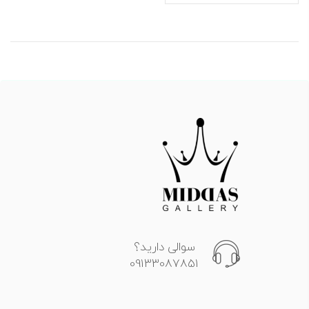
سوالی دارید؟
09133087851