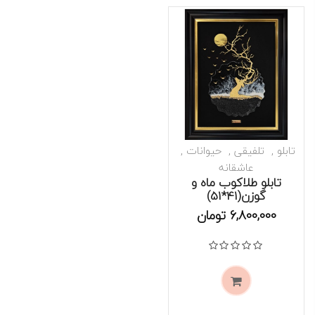
تابلو
تلفیقی
حیوانات
عاشقانه
تابلو طلاکوب ماه و
گوزن(41*51)
موجود است
6,800,000
تومان
نمره
0
از 5