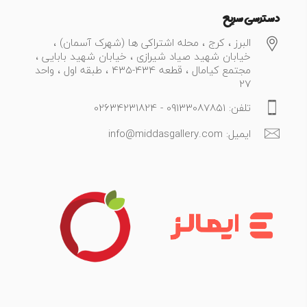
دسترسی سریع
البرز ، کرج ، محله اشتراکی ها (شهرک آسمان) ،
خیابان شهید صیاد شیرازی ، خیابان شهید بابایی ،
مجتمع کیامال ، قطعه 434-435 ، طبقه اول ، واحد
27
تلفن: 09133087851 - 02634231824
ایمیل: info@middasgallery.com