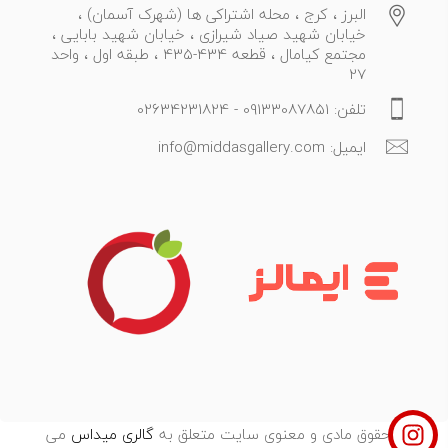
البرز ، کرج ، محله اشتراکی ها (شهرک آسمان) ،
خیابان شهید صیاد شیرازی ، خیابان شهید بابایی ،
مجتمع کیامال ، قطعه 434-435 ، طبقه اول ، واحد
27
تلفن: 09133087851 - 02634231824
ایمیل: info@middasgallery.com
تمامی حقوق مادی و معنوی سایت متعلق به
گالری میداس
می