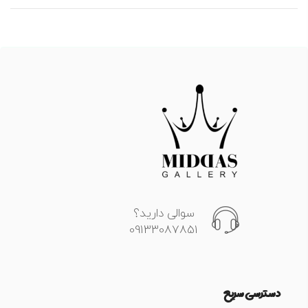
The
options
may
be
chosen
on
the
product
page
سوالی دارید؟
09133087851
دسترسی سریع