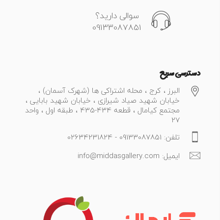
سوالی دارید؟
09133087851
دسترسی سریع
البرز ، کرج ، محله اشتراکی ها (شهرک آسمان) ،
خیابان شهید صیاد شیرازی ، خیابان شهید بابایی ،
مجتمع کیامال ، قطعه 434-435 ، طبقه اول ، واحد
27
تلفن: 09133087851 - 02634231824
ایمیل: info@middasgallery.com