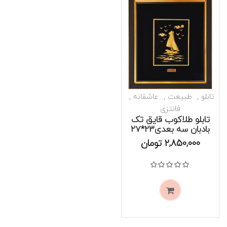
تابلو
طبیعت
عاشقانه
فانتزی
تابلو طلاکوب قایق تک
بادبان سه بعدی23*27
موجود است
2,850,000
تومان
نمره
0
از 5