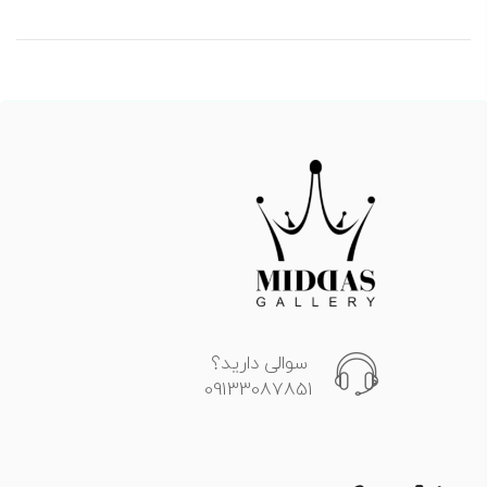
سوالی دارید؟
09133087851