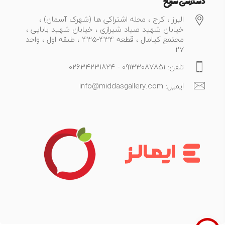
دسترسی سریع
البرز ، کرج ، محله اشتراکی ها (شهرک آسمان) ،
خیابان شهید صیاد شیرازی ، خیابان شهید بابایی ،
مجتمع کیامال ، قطعه 434-435 ، طبقه اول ، واحد
27
تلفن: 09133087851 - 02634231824
ایمیل: info@middasgallery.com