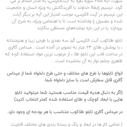
شهرت آیه ۲۵۵ سوره بقره به آیت‌الکرسی، به صدر اسلام بر می‌
گردد. ترسیم رابطهٔ خداوند با آفریدگانش به ویژه انسان و جامعیت
این ترسیم در آیت‌ الکرسی، موجب امتیاز این آیه بر دیگر آیات
شده و مفسران را واداشته است تا با اهتمامی ویژه، به شرح آن
بپردازند یا در این باره نوشته‌های مستقلی بنگارند.
تابلو طلاکوب آیت الکرسی گرد سه بعدی با طرحی زیبا و هنرمندانه
، با پوشش طلای 24 عیار به تصویر در آمده است . میداس گالری
در ساخت قاب این تابلو طلا ، از مرغوب ترین مواد استفاده کرده که
ظاهری چشم نواز به آن بخشیده است .
انواع تابلوها با طرح های مختلف و حتی طرح دلخواه شما از میداس
گالری قابل سفارش است با سایز دلخواه شما.
(اگر به دنبال هدیه قیمت مناسب هستید شما میتوانید تابلو
هایی با ابعاد کوچک و طلای استفاده شده کمتر انتخاب کنید)
در میداس گالری تابلو طلاکوب متناسب با هر بودجه ای وجود دارد.
{ تمامی کار ها در ابعاد و رنگ و بسته بندی های مختلف قابلیت