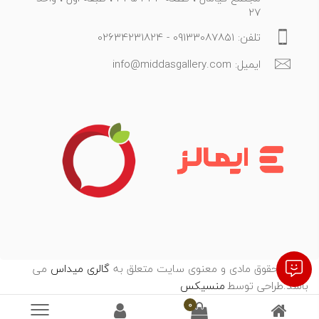
27
تلفن: 09133087851 - 02634231824
ایمیل: info@middasgallery.com
تمامی حقوق مادی و معنوی سایت متعلق به
گالری میداس
می
باشد.طراحی توسط
:
منسیکس
0