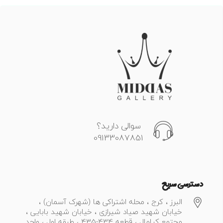
سوالی دارید؟
09133087851
دسترسی سریع
البرز ، کرج ، محله اشتراکی ها (شهرک آسمان) ،
خیابان شهید صیاد شیرازی ، خیابان شهید بابایی ،
مجتمع کیامال ، قطعه 434-435 ، طبقه اول ، واحد