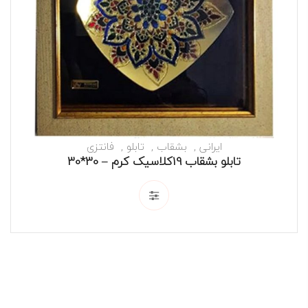
ایرانی
بشقاب
تابلو
فانتزی
تابلو بشقاب 19کلاسیک کرم – 30*30