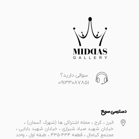
سوالی دارید؟
09133087851
دسترسی سریع
البرز ، کرج ، محله اشتراکی ها (شهرک آسمان) ،
خیابان شهید صیاد شیرازی ، خیابان شهید بابایی ،
مجتمع کیامال ، قطعه 434-435 ، طبقه اول ، واحد