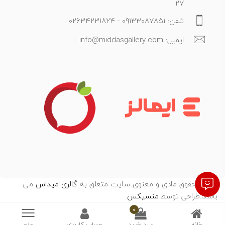
27
تلفن: 09133087851 - 02634231824
ایمیل: info@middasgallery.com
تمامی حقوق مادی و معنوی سایت متعلق به
گالری میداس
می
باشد.طراحی توسط
:
منسیکس
0
خانه
سبد خرید
حساب کاربری
منو