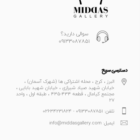
سوالی دارید؟
09133087851
دسترسی سریع
البرز ، کرج ، محله اشتراکی ها (شهرک آسمان) ،
خیابان شهید صیاد شیرازی ، خیابان شهید بابایی ،
مجتمع کیامال ، قطعه 434-435 ، طبقه اول ، واحد
27
تلفن: 09133087851 - 02634231824
ایمیل: info@middasgallery.com