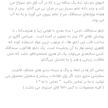
انتهای دم دارد تنه یک ساقه نی را که در آب قرار دارد سوراخ می
کند و چند دانه تخم بسیار ریز در میان نی می گذارد. پس از چند
هفته نوزادهای سنجاقک سر از تخم بیرون می آورند و به ته آب
می روند.
تابلو سنجاقک تاینی 1 سه بعدی با طرحی زیبا و هنرمندانه ، با
پوشش
طلا
ی 24 عیار به تصویر در آمده است . میداس گالری در
ساخت قاب این تابلو طلا ، از مرغوب ترین مواد استفاده کرده که
ظاهری چشم نواز به آن بخشیده است .یک تابلو طلاکوب سنجاقک
تاینی سه‌بعدی می‌تواند یک اثر هنری منحصربه‌فرد باشد که حس
لطافت، زیبایی و هنر را به نمایش می‌گذارد.
تمامی کار ها در ابعاد و رنگ و بسته بندی های مختلف قابلیت
سفارشی سازی دارند اگر برای اطلاعات بیشتر و سفارش محصول می
توانید با ما در تماس باشید ”
تماس با ما
” }
{ کلیه محصولات با کسر 20% قابل استرداد می باشند }