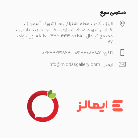
دسترسی سریع
البرز ، کرج ، محله اشتراکی ها (شهرک آسمان) ،
خیابان شهید صیاد شیرازی ، خیابان شهید بابایی ،
مجتمع کیامال ، قطعه 434-435 ، طبقه اول ، واحد
27
تلفن: 09133087851 - 02634231824
ایمیل: info@middasgallery.com