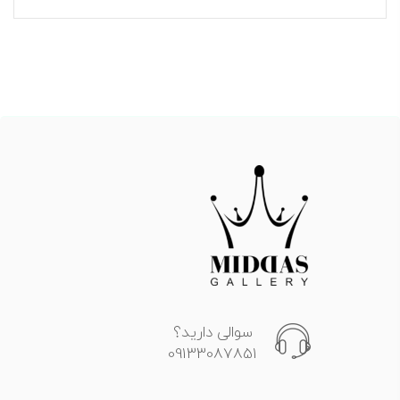
سوالی دارید؟
09133087851