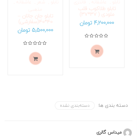
تابلو
عاشقانه
فانتزی
تابلو
شعر
عاشقانه
تابلو طلاکوب قلب
مذهبی
ملودی ( 37*37)
تابلو جان جانان –
OUT STOCK
40*40(سفارشی)
OUT STOCK
4,200,000
تومان
5,500,000
تومان
نمره
0
از 5
نمره
0
از 5
دسته بندی ها:
دسته‌بندی نشده
میداس گالری