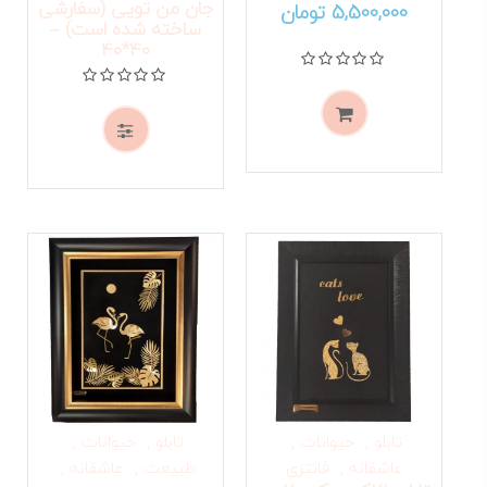
جان من تویی (سفارشی
5,500,000
تومان
ساخته شده است) –
40*40
نمره
0
از 5
نمره
0
از 5
تابلو
حیوانات
تابلو
حیوانات
عاشقانه
فانتزی
طبیعت
عاشقانه