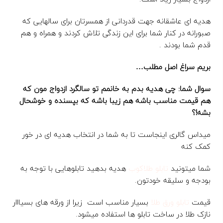
هدیه ای عاشقانه جهت قدردانی از همسرتان برای سالهایی که
صبورانه در کنار شما برای این زندگی تلاش کردند و همراه و هم
قدم شما بودند .
بریم سراغ اصل مطلب…
سوال شما: چی هدیه بدم به خانمم تو سالگرد ازدواج مون که
هم قیمت مناسب باشه هم زیبا باشه که بپسنده و خوشحال
بشه!؟
میداس گالری اینجاست تا به شما در انتخاب هدیه ای در خور
کمک کنه
شما میتونید
تابلو طلاکوب
هدیه بدهید تابلوهایی با توجه به
بودجه و سلیقه خودتون.
قیمت
تابلو ورق طلا
بسیار مناسب است زیرا از ورقه های بسیااار
نازک طلا در ساخت تابلو ها استفاده میشود.