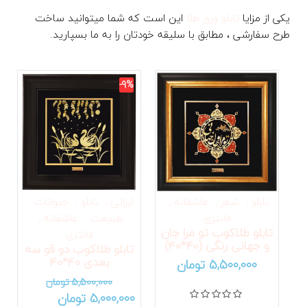
یکی از مزایا
تابلو ورق طلا
این است که شما میتوانید ساخت
طرح سفارشی ، مطابق با سلیقه خودتان را به ما بسپارید.
-9%
تابلو
شعر
عاشقانه
ایرانی
تابلو
حیوانات
فانتزی
طبیعت
عاشقانه
تابلو طلاکوب تو مرا جان
فانتزی
و جهانی رنگی (40*40)
موجود است
موجود است
تابلو طلاکوب دو قو سه
بعدی 40*40
5,500,000
تومان
5,500,000
تومان
نمره
0
از 5
5,000,000
تومان