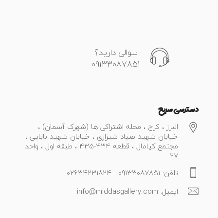
سوالی دارید؟
09133087851
دسترسی سریع
البرز ، کرج ، محله اشتراکی ها (شهرک آسمان) ،
خیابان شهید صیاد شیرازی ، خیابان شهید بابایی ،
مجتمع کیامال ، قطعه 434-435 ، طبقه اول ، واحد
27
تلفن: 09133087851 - 02634231824
ایمیل: info@middasgallery.com