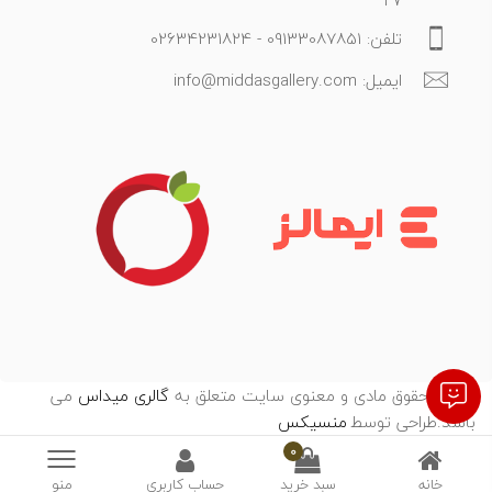
تلفن: 09133087851 - 02634231824
ایمیل: info@middasgallery.com
تمامی حقوق مادی و معنوی سایت متعلق به
گالری میداس
می
باشد.طراحی توسط
:
منسیکس
0
خانه
سبد خرید
حساب کاربری
منو