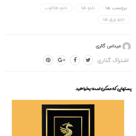
برچسب ها :
تابلو طلا
تابلو طلاکوب
تابلو ورق طلا
میداس گالری
اشتراک گذاری:
پستهایی که ممکن است بخواهید