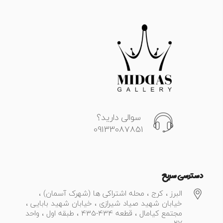
سوالی دارید؟
09133087851
دسترسی سریع
البرز ، کرج ، محله اشتراکی ها (شهرک آسمان) ،
خیابان شهید صیاد شیرازی ، خیابان شهید بابایی ،
مجتمع کیامال ، قطعه 434-435 ، طبقه اول ، واحد
27