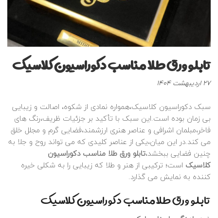
تابلو ورق طلا مناسب دکوراسیون کلاسیک
نوشته
27 اردیبهشت 1404
شده
در
سبک دکوراسیون کلاسیک،همواره نمادی از شکوه، اصالت و زیبایی
:
بی‌ زمان بوده است.این سبک با تأکید بر جزئیات ظریف،رنگ‌ های
فاخر،مبلمان اشرافی و عناصر هنری ارزشمند،فضایی گرم و مجلل خلق
می‌ کند.در این میان،یکی از عناصر کلیدی که می‌ تواند روح و جلا به
چنین فضایی ببخشد،
تابلو ورق طلا مناسب دکوراسیون
کلاسیک
است؛ ترکیبی از هنر و طلا که زیبایی را به شکلی خیره‌
کننده به نمایش می‌ گذارد.
تابلو ورق طلا مناسب دکوراسیون کلاسیک