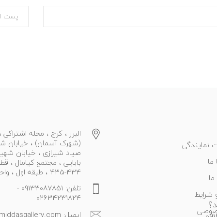
البرز ، کرج ، محله اشتراکی ه
(شهرک آسمان) ، خیابان ش
 نمایندگی
صیاد شیرازی ، خیابان شهی
ما
بابایی ، مجتمع کیامال ، قط
434-435 ، طبقه اول ، واحد 27
ما
تلفن: 09133087851 -
 شرایط
02634231824
د؟
صوصی
ایمیل: info@middasgallery.com
09