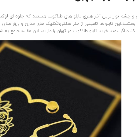
ن و چشم نواز ترین آثار هنری تابلو های طلاکوب هستند که جلوه‌ ای لوک
ایرانی
تابلو
فانتزی
دستبند
زیورآلات 
بخشند.این تابلو ها تلفیقی از هنر سنتی،تکنیک‌ های مدرن و ورق طلای 
نوشته
دستبند طلاکوب ت
کنند.اگر قصد خرید تابلو طلاکوب در تهران را دارید، این مقاله جامع به 
تابلو هیچ دوتایی –
کد 2120
32*26
1,560,000
تومان
3,500,000
تومان
زیورآلات طلاکوب
تابلو
مذهبی
گردنبند زنجیری 
تابلو و ان یکاد افقی قهوه
تزئینی کد 2226
ای کلاسیک – 150*85
1,900,000
تومان
42,500,000
تومان
تابلو
مذهبی
تابلو
محصولات سفارشی
تابلو طلاکوب بسم 
تابلو طلاکوب – چهره
تاینی 2 (30*30)
چاپی روی ورق طلا- ابوعلی
3,600,000
تومان
سینا (سفارشی)