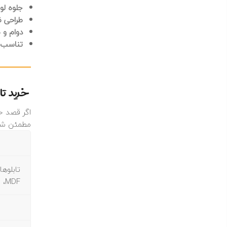
جلوه ل
طراحی ظ
دوام و م
تناسب ب
خرید تا
اگر قصد خر
مطمئن شو
تابلوه
MDF، باید از جنس مرغوب باشد تا پس از نصب دوام و ماندگاری بالایی داشته باشد.