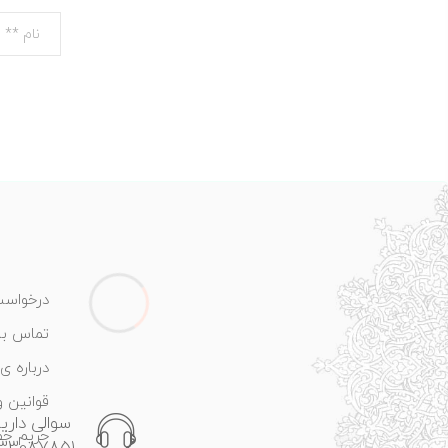
درخواست
تماس با 
درباره ی 
قوانین و
سوالی داری
حریم خ
133087851