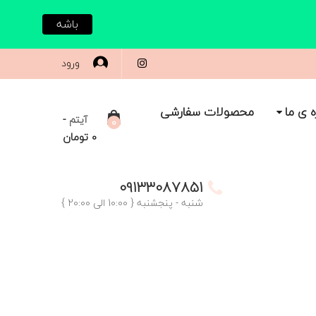
باشه
ورود
ه ی ما
محصولات سفارشی
-
آیتم
0
0
تومان
09133087851
شنبه - پنجشنبه { 10:00 الی 20:00 }