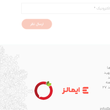
ا
هید
د
عه