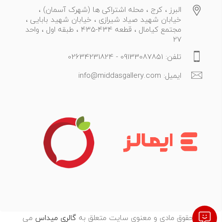
البرز ، کرج ، محله اشتراکی ها (شهرک آسمان) ،
خیابان شهید صیاد شیرازی ، خیابان شهید بابایی ،
مجتمع کیامال ، قطعه 434-435 ، طبقه اول ، واحد
27
تلفن: 09133087851 - 02634231824
ایمیل: info@middasgallery.com
تمامی حقوق مادی و معنوی سایت متعلق به
گالری میداس
می