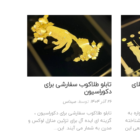
لای
تابلو طلاکوب سفارشی برای
دکوراسیون
نوشته
26 آذر 1404
توسط:
میداس
شده
ره به
تابلو طلاکوب سفارشی برای دکوراسیون ،
در
شناخته
گزینه‌ ای ایده‌ آل برای تزئین منازل لوکس و
:
ی این
مدرن به شمار می‌ آیند. این...