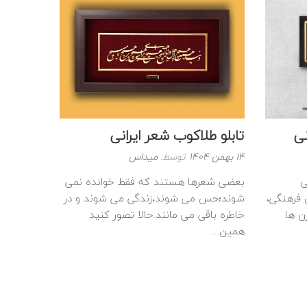
نی
تابلو طلاکوب شعر ایرانی
نوشته
14 بهمن 1404
توسط:
میداس
شده
ی
بعضی شعرها هستند که فقط خوانده نمی‌
در
 فرهنگی،
شوند؛حس می‌ شوند،زندگی می‌ شوند و در
:
‌ ها
خاطره باقی می‌ مانند.حالا تصور کنید
همین...
ادامه
مطلب