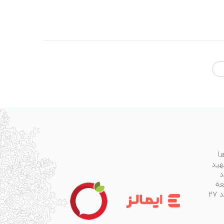
ادامه
مطلب
ا
هید
د
عه