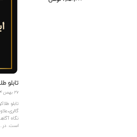
تابلو ط
نوشته
27 بهمن 1404
شده
تابلو طلا
در
گالری،علاو
:
نگاه آگاه
است. در...