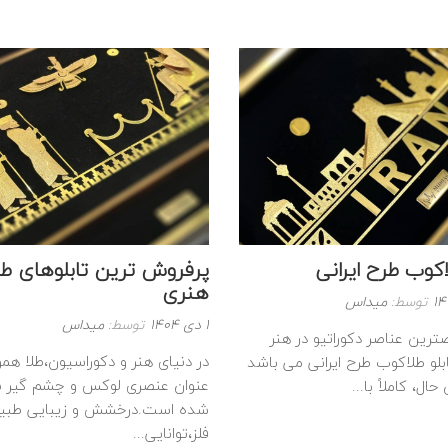
ه
ب
اکوب طرح ایرانی
پرفروش‌ ترین تابلوهای ط
هنری
توسط:
میداس
نوشته
1 دی 1404
توسط:
میداس
ترین عناصر دکوراتیو در هنر
شده
در دنیای هنر و دکوراسیون،طلا هموا
ابلو طلاکوب طرح ایرانی می باشد
در
عنوان عنصری لوکس و چشم‌ گیر 
ال، کاملاً با...
:
شده است.درخشش و زیبایی طبیع
فلز،توانایی...
ه