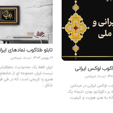
2,200,000
تومان
تابلو طلاکوب نمادهای ایرا
نوشته
21 بهمن 1404
توسط:
میداس
شده
ایران فقط یک محدودیت جغرافیای
لاکوب لوکس ایرانی
در
نیست.ایران مجموعه‌ ای از نمادهای
:
توسط:
میداس
هنری و تاریخی است که در طی قرن
شکل...
کوب لوکس ایرانی در میداس
ه بر دکوراتیو بودن نتیجه یک
انه به هنر، هویت و کیفیت
ادامه
مطلب