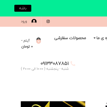
باشه
ورود
ه ی ما
محصولات سفارشی
-
آیتم
0
0
تومان
09133087851
شنبه - پنجشنبه { 10:00 الی 20:00 }