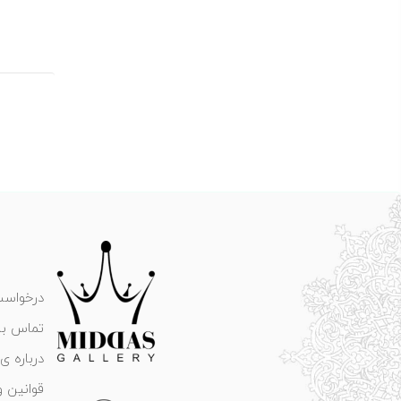
مطل
درخواست
تماس با 
درباره ی 
قوانین و