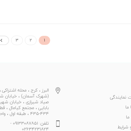
ب
ادامه
مطلب
3
2
1
البرز ، کرج ، محله اشتراکی ه
(شهرک آسمان) ، خیابان ش
 نمایندگی
صیاد شیرازی ، خیابان شهی
ما
بابایی ، مجتمع کیامال ، قط
434-435 ، طبقه اول ، واحد 27
ما
تلفن: 09133087851 -
 شرایط
02634231824