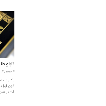
ادام
مطل
تابلو طل
نوشته
11 بهمن 1404
شده
یکی از خاص
در
کهن ایرا ت
:
که در عین ح
ادام