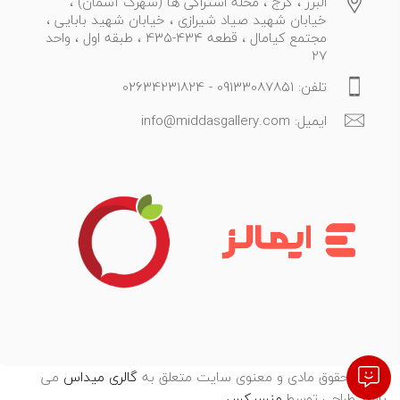
البرز ، کرج ، محله اشتراکی ها (شهرک آسمان) ،
خیابان شهید صیاد شیرازی ، خیابان شهید بابایی ،
مجتمع کیامال ، قطعه 434-435 ، طبقه اول ، واحد
27
تلفن: 09133087851 - 02634231824
ایمیل: info@middasgallery.com
تمامی حقوق مادی و معنوی سایت متعلق به
گالری میداس
می
باشد.طراحی توسط
:
منسیکس