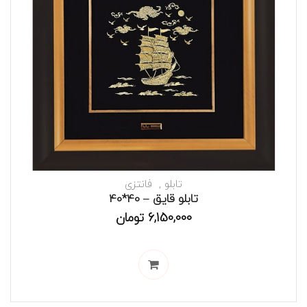
تابلو
فانتزی
تابلو قایق – 40*40
6,150,000
تومان