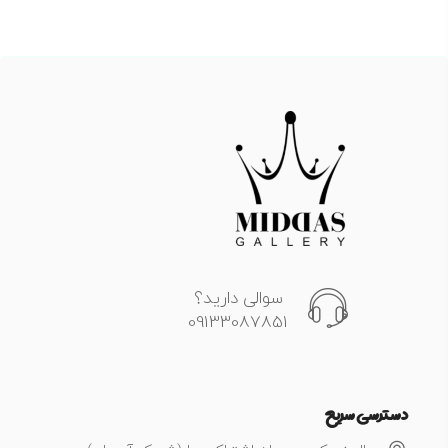
سوالی دارید؟
09133087851
دسترسی سریع