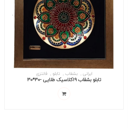
ایرانی
بشقاب
تابلو
فانتزی
تابلو بشقاب 19کلاسیک طلایی -30*30