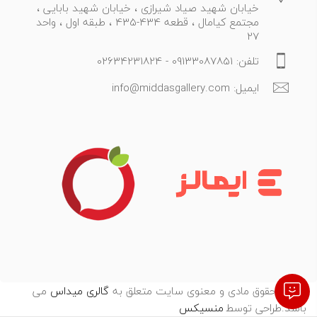
خیابان شهید صیاد شیرازی ، خیابان شهید بابایی ،
مجتمع کیامال ، قطعه 434-435 ، طبقه اول ، واحد
27
تلفن: 09133087851 - 02634231824
ایمیل: info@middasgallery.com
تمامی حقوق مادی و معنوی سایت متعلق به
گالری میداس
می
باشد.طراحی توسط
:
منسیکس