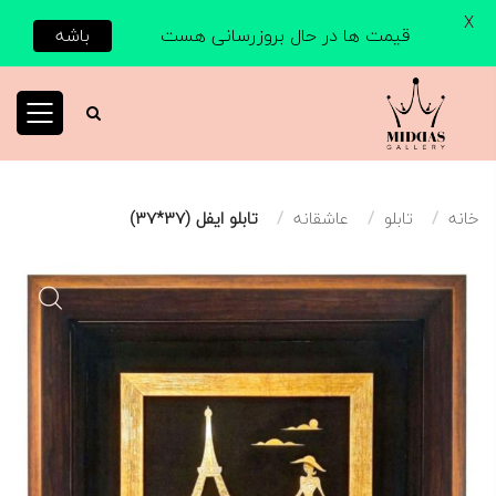
X
قیمت ها در حال بروزرسانی هست
باشه
خانه
تابلو
عاشقانه
تابلو ایفل (37*37)