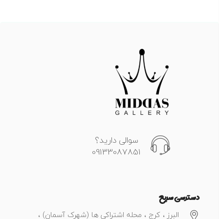
سوالی دارید؟
09133087851
دسترسی سریع
البرز ، کرج ، محله اشتراکی ها (شهرک آسمان) ،