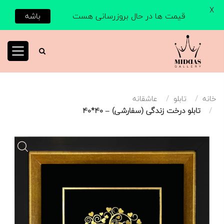
X
قیمت ها در حال بروزرسانی هست
باشه
خانه
تابلو
عاشقانه
تابلو درخت زندگی (سفارشی) – 40*40