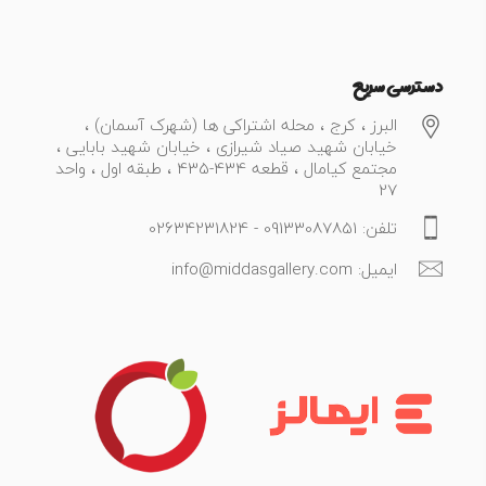
دسترسی سریع
البرز ، کرج ، محله اشتراکی ها (شهرک آسمان) ،
خیابان شهید صیاد شیرازی ، خیابان شهید بابایی ،
مجتمع کیامال ، قطعه 434-435 ، طبقه اول ، واحد
27
تلفن: 09133087851 - 02634231824
ایمیل: info@middasgallery.com