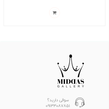
سوالی دارید؟
09133087851