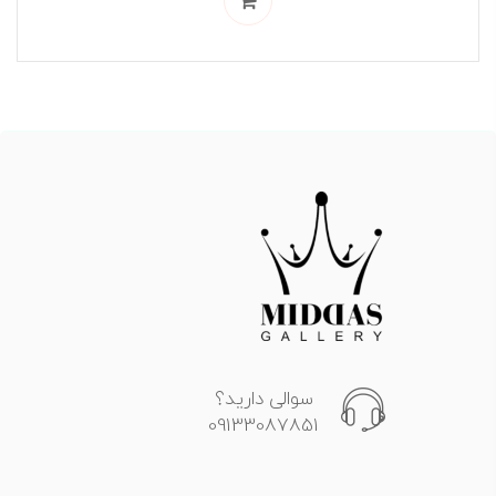
سوالی دارید؟
09133087851