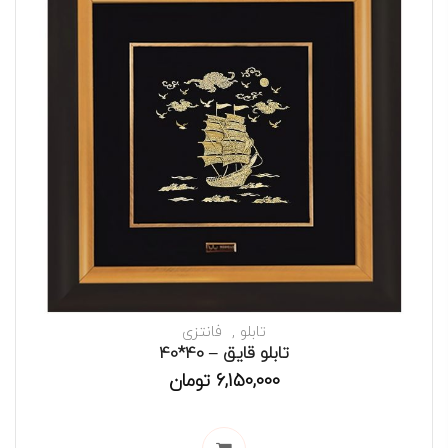
تابلو
فانتزی
تابلو قایق – 40*40
6,150,000
تومان