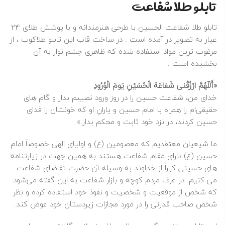
تابلو طلا شفاعت
تابلو طلا
شفاعت الحسین با طرحی هنرمندانه و با پوشش طلای 24
عیار به تصویر در آمده است . در ساخت قاب این
تابلو طلاکوب
، از
مرغوب ترین مواد استفاده شده که ظاهری چشم نواز به آن
بخشیده است .
«أَللّهُمَّ ارْزُقْنی شَفاعَهَ الْحُسَیْنِ یَومَ الْوُرُودِ
خدای من، شفاعت حسین را در روز ورود نصیبم بدار و گام های
حقیقی‌ام را همراه با امام حسین و یارانِ او که خونشان را فدای
حسین کردند، در نزد خود ثابت و محکم بدار.»
ما شیعیان معتقدیم که معصومین (ع) و اولیای الهی خصوصاَ امام
حسین (ع) دارای مقام شفاعت هستند به همین جهت در زیارتنامه
هاى حسینى کراراً از خداوند به وسیله آن حضرت تقاضاى شفاعت
مى کنیم. در عرف مردم کوچه و بازار شفاعت به این گفته مى‏‌شود
كه شخص از موقعیت و شخصیت و نفوذ خود استفاده كرده و نظر
شخص صاحب قدرتى را در مورد مجازات زیردستان خود عوض كند.