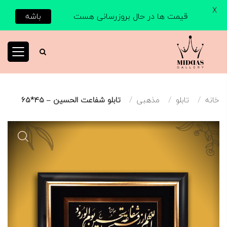
X
قیمت ها در حال بروزرسانی هست
باشه
خانه
تابلو
مذهبی
تابلو شفاعت الحسین – 45*65