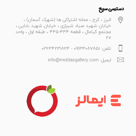
دسترسی سریع
البرز ، کرج ، محله اشتراکی ها (شهرک آسمان) ،
خیابان شهید صیاد شیرازی ، خیابان شهید بابایی ،
مجتمع کیامال ، قطعه 434-435 ، طبقه اول ، واحد
27
تلفن: 09133087851 - 02634231824
ایمیل: info@middasgallery.com