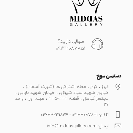
سوالی دارید؟
09133087851
دسترسی سریع
البرز ، کرج ، محله اشتراکی ها (شهرک آسمان) ،
خیابان شهید صیاد شیرازی ، خیابان شهید بابایی ،
مجتمع کیامال ، قطعه 434-435 ، طبقه اول ، واحد
27
تلفن: 09133087851 - 02634231824
ایمیل: info@middasgallery.com