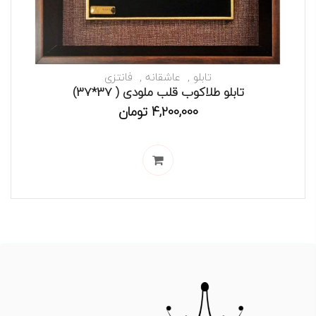
تابلو
عاشقانه
فانتزی
تابلو طلاکوب قلب ملودی ( 37*37)
4,200,000
تومان