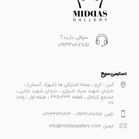
سوالی دارید؟
09133087851
دسترسی سریع
البرز ، کرج ، محله اشتراکی ها (شهرک آسمان) ،
خیابان شهید صیاد شیرازی ، خیابان شهید بابایی ،
مجتمع کیامال ، قطعه 434-435 ، طبقه اول ، واحد
27
تلفن: 09133087851 - 02634231824
ایمیل: info@middasgallery.com