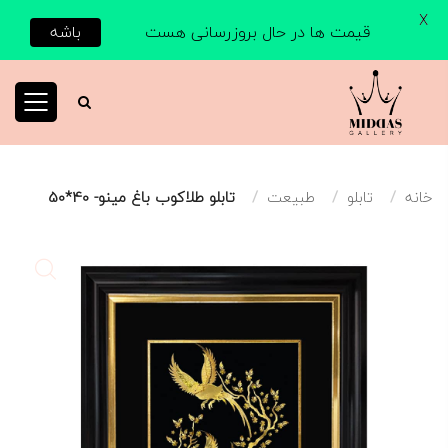
X
قیمت ها در حال بروزرسانی هست
باشه
خانه
تابلو
طبیعت
تابلو طلاکوب باغ مینو- 40*50