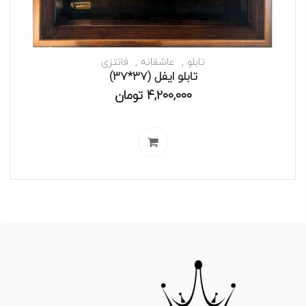
تابلو
عاشقانه
فانتزی
تابلو ایفل (37*37)
4,200,000
تومان