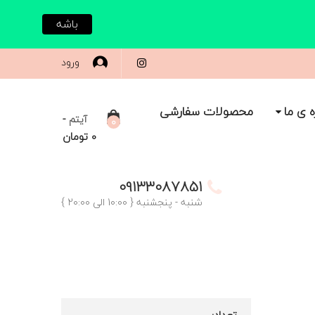
باشه
ورود
ه ی ما
محصولات سفارشی
-
آیتم
0
0
تومان
09133087851
شنبه - پنجشنبه { 10:00 الی 20:00 }