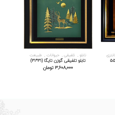
انتزی
تابلو
تلفیقی
حیوانات
طبیعت
تابلو تلفیقی گوزن تایگا (31*31)
3,608,000
تومان