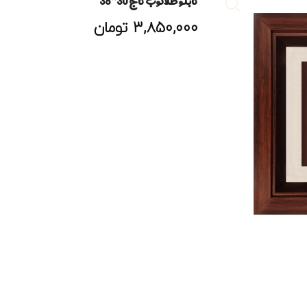
تابلو طلاکوب تاج 30*35
3,850,000
تومان