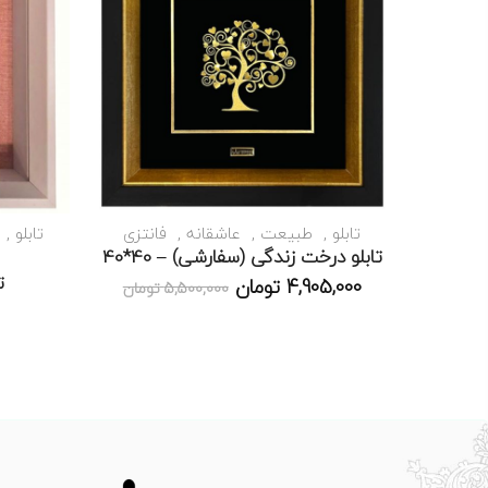
تابلو
طبیعت
عاشقانه
فانتزی
تابلو
تابلو درخت زندگی (سفارشی) – 40*40
ت
4,905,000
تومان
5,500,000
تومان