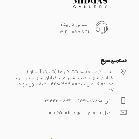
سوالی دارید؟
09133087851
دسترسی سریع
البرز ، کرج ، محله اشتراکی ها (شهرک آسمان) ،
خیابان شهید صیاد شیرازی ، خیابان شهید بابایی ،
مجتمع کیامال ، قطعه 434-435 ، طبقه اول ، واحد
27
تلفن: 09133087851 - 02634231824
ایمیل: info@middasgallery.com