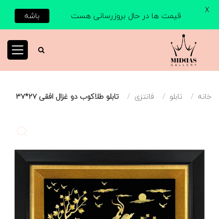
X
قیمت ها در حال بروزرسانی هست
باشه
خانه
تابلو
فانتزی
تابلو طلاکوب دو غزال افقی 27*37