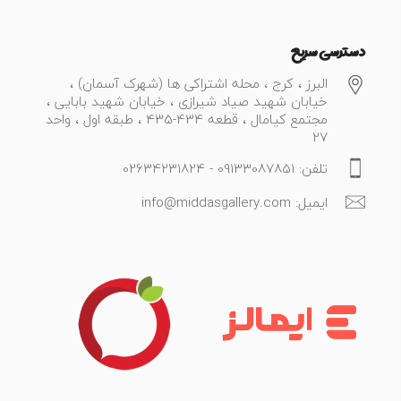
دسترسی سریع
البرز ، کرج ، محله اشتراکی ها (شهرک آسمان) ،
خیابان شهید صیاد شیرازی ، خیابان شهید بابایی ،
مجتمع کیامال ، قطعه 434-435 ، طبقه اول ، واحد
27
تلفن: 09133087851 - 02634231824
ایمیل: info@middasgallery.com