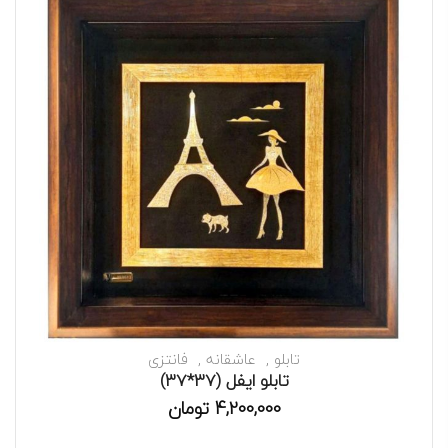
تابلو
عاشقانه
فانتزی
تابلو ایفل (37*37)
4,200,000
تومان