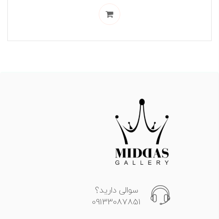
سوالی دارید؟
09133087851