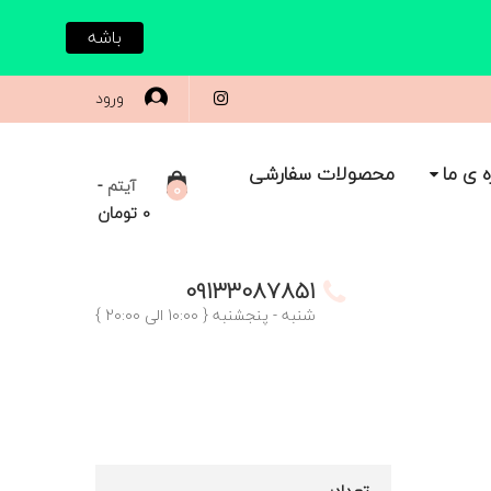
باشه
ورود
ه ی ما
محصولات سفارشی
-
آیتم
0
0
تومان
09133087851
شنبه - پنجشنبه { 10:00 الی 20:00 }