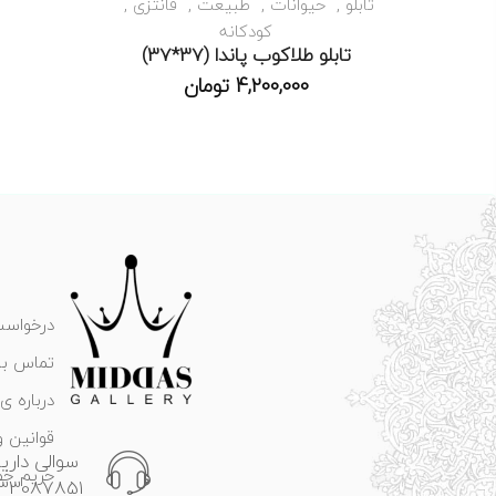
تابلو
حیوانات
طبیعت
فانتزی
کودکانه
تابلو طلاکوب پاندا (37*37)
4,200,000
تومان
درخواست
تماس با 
درباره ی 
قوانین و
سوالی داری
حریم خ
133087851