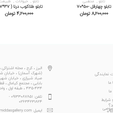
تابلو
مذهبی
تابلو
حیوانات
طبیعت
تابلو چهارقل -50*70
تابلو طلاکوب درنا ( 37*37)
8,200,000
تومان
4,200,000
تومان
البرز ، کرج ، محله اشتراکی ه
(شهرک آسمان) ، خیابان ش
 نمایندگی
صیاد شیرازی ، خیابان شهی
ما
بابایی ، مجتمع کیامال ، قط
434-435 ، طبقه اول ، واحد 27
ما
تلفن: 09133087851 -
 شرایط
02634231824
د؟
صوصی
ایمیل: info@middasgallery.com
09