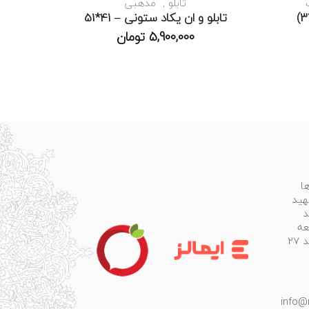
تابلو
مذهبی
تابلو و ان یکاد ستونی – 41*51
5,900,000
تومان
ا
هید
د
عه