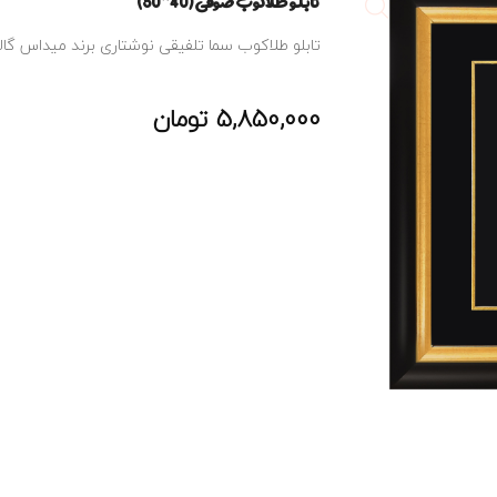
تابلو طلاکوب صوفی (40*50)
تابلو طلاکوب سما تلفیقی نوشتاری برند میداس گال
5,850,000
تومان