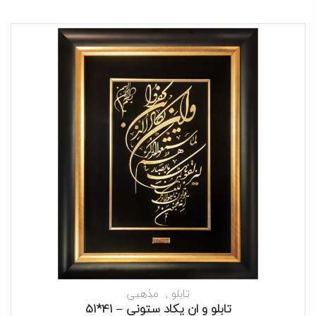
تابلو
مذهبی
تابلو و ان یکاد ستونی – 41*51