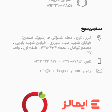
09133087851
دسترسی سریع
البرز ، کرج ، محله اشتراکی ها (شهرک آسمان) ،
خیابان شهید صیاد شیرازی ، خیابان شهید بابایی ،
مجتمع کیامال ، قطعه 434-435 ، طبقه اول ، واحد
27
تلفن: 09133087851 - 02634231824
ایمیل: info@middasgallery.com