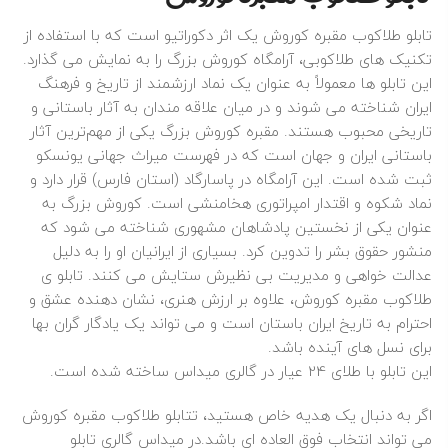
تابلو طلاکوب مقبره کوروش یک اثر دکوراتیو است که با استفاده از
تکنیک‌ های طلاکوبی، آرامگاه کوروش بزرگ را به نمایش می‌ گذارد.
این تابلو ها معمولاً به‌ عنوان یک نماد ارزشمند از تاریخ و فرهنگ
ایران شناخته می‌ شوند و در میان علاقه‌ مندان به آثار باستانی و
تاریخی محبوب هستند. مقبره کوروش بزرگ یکی از مهم‌ترین آثار
باستانی ایران و جهان است که در فهرست میراث جهانی یونسکو
ثبت شده است. این آرامگاه در پاسارگاد (استان فارس) قرار دارد و
نماد شکوه و اقتدار امپراتوری هخامنشی است. کوروش بزرگ به‌
عنوان یکی از نخستین پادشاهان مشهوری شناخته می‌ شود که
منشور حقوق بشر را تدوین کرد. بسیاری از ایرانیان او را به دلیل
عدالت‌ خواهی و مدیریت بی‌ نظیرش ستایش می‌ کنند. تابلو ی
طلاکوب مقبره کوروش، علاوه بر ارزش هنری، نشان‌ دهنده عشق و
احترام به تاریخ ایران باستان است و می‌ تواند یک یادگار گران‌ بها
برای نسل‌ های آینده باشد.
این تابلو با طلای 24 عیار در گالری میداس ساخته شده است.
اگر به دنبال یک هدیه خاص هستید، تتابلو طلاکوب مقبره کوروش
می‌ تواند انتخاب فوق‌ العاده‌ ای باشد.در میداس گالری
تابلو