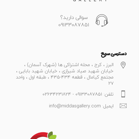
سوالی دارید؟
09133087851
دسترسی سریع
البرز ، کرج ، محله اشتراکی ها (شهرک آسمان) ،
خیابان شهید صیاد شیرازی ، خیابان شهید بابایی ،
مجتمع کیامال ، قطعه 434-435 ، طبقه اول ، واحد
27
تلفن: 09133087851 - 02634231824
ایمیل: info@middasgallery.com