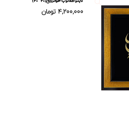
تابلو طلاکوب هوالرزاق(۳۰*۳۰)
4,200,000
تومان