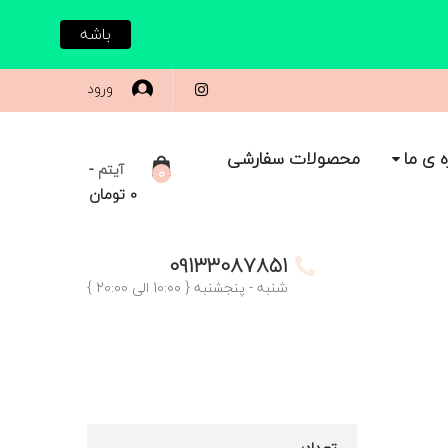
باشه
ورود
ه ی ما
محصولات سفارشی
-
آیتم
0
0
تومان
09133087851
شنبه - پنجشنبه { 10:00 الی 20:00 }