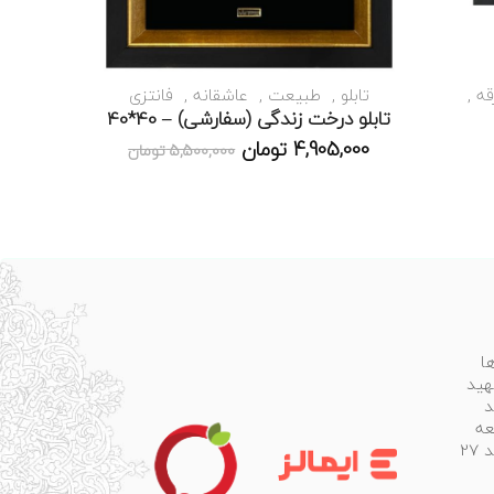
قه
تابلو
طبیعت
عاشقانه
فانتزی
تابلو درخت زندگی (سفارشی) – 40*40
4,905,000
تومان
5,500,000
تومان
ا
هید
د
عه