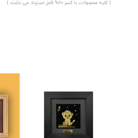
{ کلیه محصولات با کسر 20% قابل استرداد می باشند }