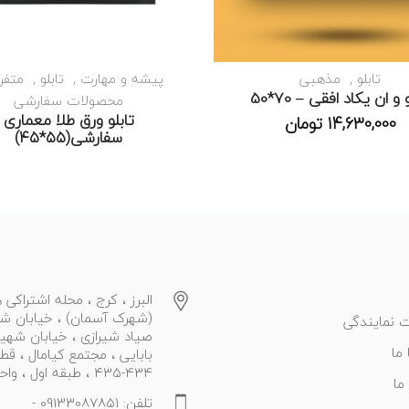
تابلو
مذهبی
پیشه و مهارت
تابلو
متفر
 و ان یکاد افقی – 70*50
محصولات سفارشی
تابلو ورق طلا معماری
14,630,000
تومان
سفارشی(۵۵*۴۵)
البرز ، کرج ، محله اشتراکی ه
(شهرک آسمان) ، خیابان ش
 نمایندگی
صیاد شیرازی ، خیابان شهی
ما
بابایی ، مجتمع کیامال ، قط
434-435 ، طبقه اول ، واحد 27
ما
تلفن: 09133087851 -