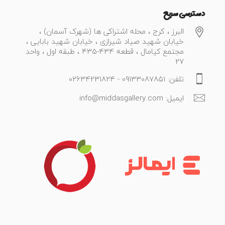
دسترسی سریع
البرز ، کرج ، محله اشتراکی ها (شهرک آسمان) ،
خیابان شهید صیاد شیرازی ، خیابان شهید بابایی ،
مجتمع کیامال ، قطعه 434-435 ، طبقه اول ، واحد
27
تلفن: 09133087851 - 02634231824
ایمیل: info@middasgallery.com