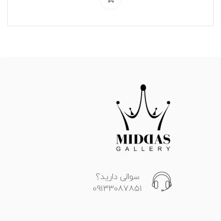
سوالی دارید؟
09133087851