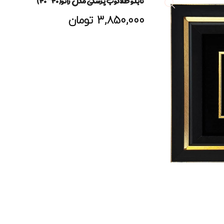
تابلو طلاکوب پزشکی مدل زانو(۳۰*۳۰)
3,850,000
تومان