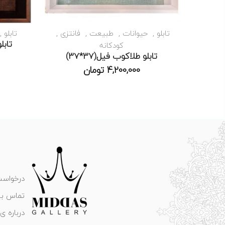
تابلو
حیوانات
طبیعت
فانتزی
تابلو
تابلو
کودکانه
تابلو طلاکوب فیل(37*37)
4,200,000
تومان
درخواست
تماس با 
درباره ی 