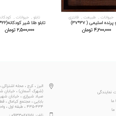
حیوانات
طبیعت
فانتزی
تابلو
حیوانات
کودکانه
 پرنده اسلیمی ( 37*37)
تابلو طلا شیر کودکانه(۲۲*۲۲)
4,200,000
تومان
2,500,000
تومان
البرز ، کرج ، محله اشتراکی ه
(شهرک آسمان) ، خیابان ش
 نمایندگی
صیاد شیرازی ، خیابان شهی
ما
بابایی ، مجتمع کیامال ، قط
434-435 ، طبقه اول ، واحد 27
ما
تلفن: 09133087851 -