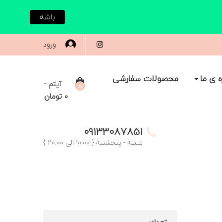
باشه
ورود
ه ی ما
محصولات سفارشی
-
آیتم
0
0
تومان
09133087851
شنبه - پنجشنبه { 10:00 الی 20:00 }