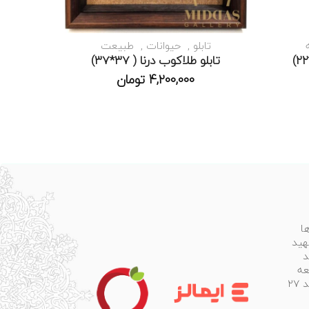
تابلو
حیوانات
طبیعت
تابلو طلاکوب درنا ( 37*37)
4,200,000
تومان
ا
هید
د
عه