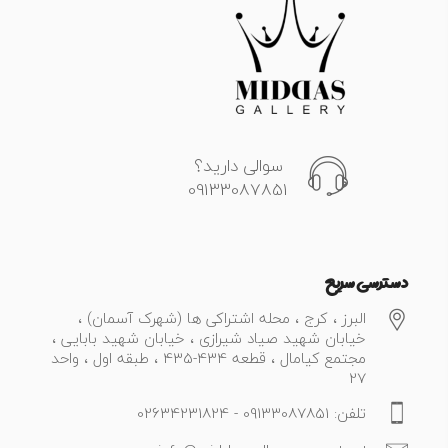
سوالی دارید؟
09133087851
دسترسی سریع
البرز ، کرج ، محله اشتراکی ها (شهرک آسمان) ،
خیابان شهید صیاد شیرازی ، خیابان شهید بابایی ،
مجتمع کیامال ، قطعه 434-435 ، طبقه اول ، واحد
27
تلفن: 09133087851 - 02634231824