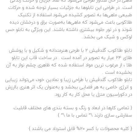
ماهی در حال شناور طراحی می‌شود که نماد جریان و حرکت زندگی
است. در طراحی این تابلوها به جزئیات بسیار توجه شده و حرکات
طبیعی ماهی‌ها به تصویر کشیده می‌شود.استفاده از تکنیک
طلاکوبی باعث می‌شود که ماهی‌ها به‌صورت براق و درخشان دیده
شوند و در نور جلوه بیشتری داشته باشند. این ویژگی به تابلو حس
لوکس و شیک می‌ بخشد.
تابلو طلاکوب گلدفیش 2 با طرحی هنرمندانه و شکیل و با پوشش
طلا
ی 24 عیار به تصویر در آمده است . در ساخت قاب این تابلو
طلا ، از مرغوب ترین مواد استفاده شده که ظاهری چشم نواز به آن
بخشیده است .
تابلو طلاکوب گلدفیش با طراحی زیبا و نمادین خود، می‌تواند زیبایی
و انرژی خاصی به هر فضایی ببخشد و به‌عنوان یک اثر هنری باارزش
در دکوراسیون منزل یا محل کار به کار رود.
{ تمامی کارها در ابعاد و رنگ و بسته بندی های مختلف قابلیت
سفارشی سازی دارند \”
تماس با ما
\” }
{ کلیه محصولات با کسر 20% قابل استرداد می باشند }