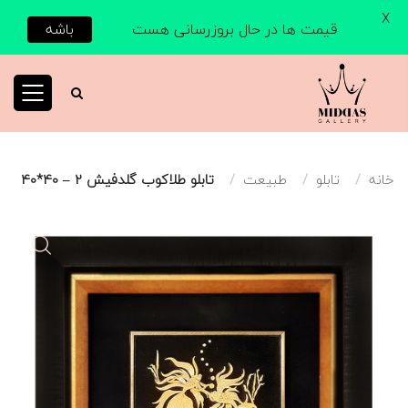
X
قیمت ها در حال بروزرسانی هست
باشه
خانه
تابلو
طبیعت
تابلو طلاکوب گلدفیش 2 – 40*40