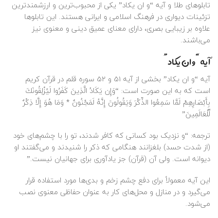
تابلوهای طلا و آیه “و ان یکاد” یکی از محبوب‌ترین و ارزشمندترین
تزئینات دیواری در فرهنگ اسلامی و ایرانی هستند. این تابلوها
علاوه بر زیبایی بصری، دارای معنای عمیق دینی و معنوی نیز
می‌باشند.
آیه “و ان یکاد”
آیه “و ان یکاد” بخشی از آیه 51 و 52 سوره قلم در قرآن کریم
است که به این صورت است: “وَإِن يَكَادُ الَّذِينَ كَفَرُوا لَيُزْلِقُونَكَ
بِأَبْصَارِهِمْ لَمَّا سَمِعُوا الذِّكْرَ وَيَقُولُونَ إِنَّهُ لَمَجْنُونٌ * وَمَا هُوَ إِلَّا ذِكْرٌ
لِّلْعَالَمِينَ”
ترجمه: “و نزدیک بود کسانی که کافر شدند، تو را با چشم‌های خود
(از شدت حسد) بلغزانند هنگامی که ذکر را شنیدند و می‌گفتند او
دیوانه است. ولی آن (قرآن) جز یادآوری برای جهانیان نیست.”
این آیه معمولاً برای دفع چشم زخم و بدی‌ها مورد استفاده قرار
می‌گیرد و در منازل و محل‌های کار به عنوان حفاظی معنوی نصب
می‌شود.