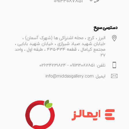
09133087851
دسترسی سریع
البرز ، کرج ، محله اشتراکی ها (شهرک آسمان) ،
خیابان شهید صیاد شیرازی ، خیابان شهید بابایی ،
مجتمع کیامال ، قطعه 434-435 ، طبقه اول ، واحد
27
تلفن: 09133087851 - 02634231824
ایمیل: info@middasgallery.com