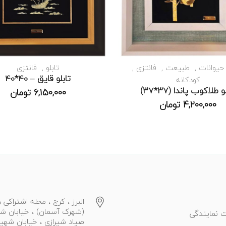
حیوانات
طبیعت
فانتزی
تابلو
فانتزی
تابلو قایق – 40*40
کودکانه
و طلاکوب پاندا (37*37)
6,150,000
تومان
4,200,000
تومان
البرز ، کرج ، محله اشتراکی ه
(شهرک آسمان) ، خیابان ش
 نمایندگی
صیاد شیرازی ، خیابان شهی