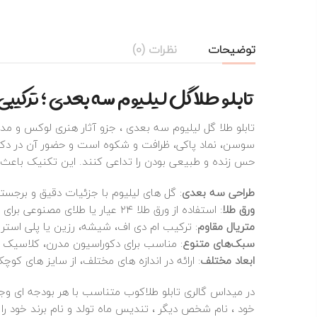
توضیحات
نظرات (0)
تابلو طلا گل لیلیوم سه بعدی ؛ ترکیبی
تابلو طلا گل لیلیوم سه بعدی ، جزو آثار هنری لوکس و مد
سوسن، نماد پاکی، ظرافت و شکوه است و حضور آن در دکوراس
حس زنده و طبیعی بودن را تداعی کنند. این تکنیک باعث می
طراحی سه‌ بعدی
: گل‌ های لیلیوم با جزئیات دقیق و برجست
ورق طلا
: استفاده از ورق طلا ۲۴ عیار یا طلای مصنوعی برای درخشندگی خاص و ماندگاری بالا.
متریال مقاوم
: ترکیب ام‌ دی‌ اف، شیشه، رزین یا پلی‌ استر بر
سبک‌های متنوع
: مناسب برای دکوراسیون مدرن، کلاسیک و
ابعاد مختلف
: ارائه در اندازه‌ های مختلف، از سایز های کوچ
در میداس گالری تابلو طلاکوب متناسب با هر بودجه ای وجود
خود ، نام شخص دیگر ، تندیس ماه تولد و نام برند خود ر