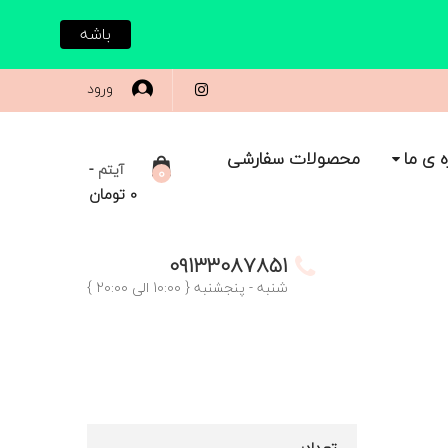
باشه
ورود
ه ی ما
محصولات سفارشی
-
آیتم
0
0
تومان
09133087851
شنبه - پنجشنبه { 10:00 الی 20:00 }