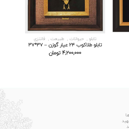
تابلو
حیوانات
طبیعت
فانتزی
تابلو طلاکوب 24 عیار گوزن – 37*37
4,200,000
تومان
ا
هید
د