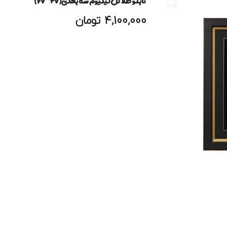
تابلو طلا گل لیلیوم سه بعدی(۳۷*۲۷)
4,100,000
تومان