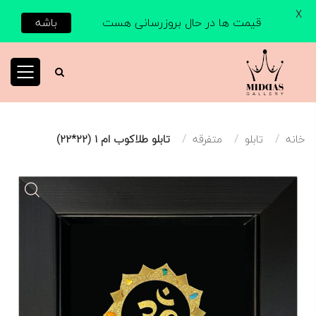
X
قیمت ها در حال بروزرسانی هست
باشه
خانه
تابلو
متفرقه
تابلو طلاکوب ام ۱ (22*22)