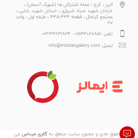
البرز ، کرج ، محله اشتراکی ها (شهرک آسمان) ،
خیابان شهید صیاد شیرازی ، خیابان شهید بابایی ،
مجتمع کیامال ، قطعه 434-435 ، طبقه اول ، واحد
27
تلفن: 09133087851 - 02634231824
ایمیل: info@middasgallery.com
تمامی حقوق مادی و معنوی سایت متعلق به
گالری میداس
می