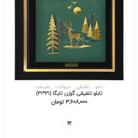
تابلو
تلفیقی
حیوانات
طبیعت
تابلو تلفیقی گوزن تایگا (31*31)
3,608,000
تومان