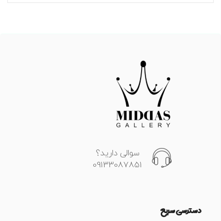
سوالی دارید؟
09133087851
دسترسی سریع