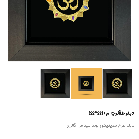
تابلو طلاکوب ام ۱ (22*22)
تابلو طرح مدیتیشن برند میداس گالری