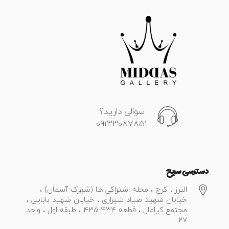
سوالی دارید؟
09133087851
دسترسی سریع
البرز ، کرج ، محله اشتراکی ها (شهرک آسمان) ،
خیابان شهید صیاد شیرازی ، خیابان شهید بابایی ،
مجتمع کیامال ، قطعه 434-435 ، طبقه اول ، واحد
27