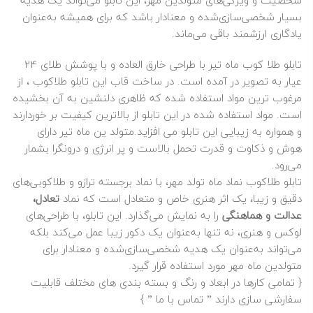
شخصیت و ویژگی‌های متولدین مهر، این تابلو می‌تواند یک هدیه
بسیار شخصی‌سازی‌شده و معنادار باشد که برای همیشه به‌عنوان
یادگاری ارزشمند باقی می‌ماند.
تابلو طلا کوب ماه تیر با طراحی خارق العاده و با پوشش
طلا
ی 24
عیار به تصویر در آمده است. در ساخت قاب این تابلو طلاکوب ، از
مرغوب ترین مواد استفاده شده که ظاهری دلنشین به آن بخشیده
است. مواد استفاده شده در این تابلو از بالاترین کیفیت بر خوردارند
و همواره به زیبایی این تابلو می افزاید.متولد ین ماه تیر دارای
هوش و ذکاوت و قدرت تحمل بالاست و پر انرژی و درونگرا بشمار
می‌رود.
تابلو طلاکوب نماد ماه تولد مهر، با نماد برجسته ترازو و طلاکوبی‌های
دقیق و زیبا، یک اثر هنری خاص و متعادل است که نماد
تعادل،
عدالت و هماهنگی
را به نمایش می‌گذارد. این تابلو، با طراحی‌های
لوکس و هنری، نه تنها به‌عنوان یک دکور زیبا عمل می‌کند بلکه
می‌تواند به‌عنوان یک هدیه شخصی‌سازی‌شده و معنادار برای
متولدین ماه مهر مورد استفاده قرار گیرد.
{ تمامی کارها در ابعاد و رنگ و بسته بندی های مختلف قابلیت
سفارشی سازی دارند ”
تماس با ما
” }