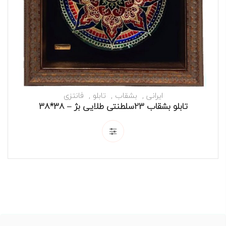
ایرانی
بشقاب
تابلو
فانتزی
تابلو بشقاب 23سلطنتی طلایی بژ – 38*38