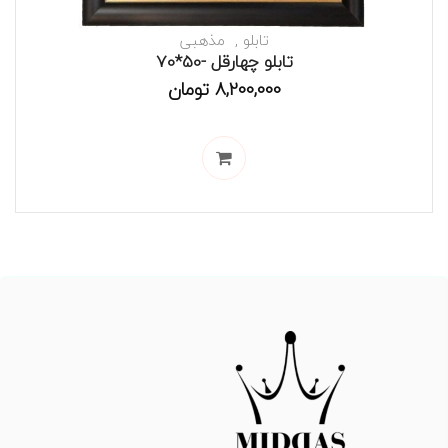
تابلو
مذهبی
تابلو چهارقل -50*70
8,200,000
تومان