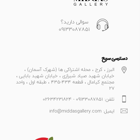
سوالی دارید؟
09133087851
دسترسی سریع
البرز ، کرج ، محله اشتراکی ها (شهرک آسمان) ،
خیابان شهید صیاد شیرازی ، خیابان شهید بابایی ،
مجتمع کیامال ، قطعه 434-435 ، طبقه اول ، واحد
27
تلفن: 09133087851 - 02634231824
ایمیل: info@middasgallery.com