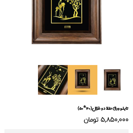
تابلو ورق طلا دو غزال(۴۰*۵۰)
5,850,000
تومان