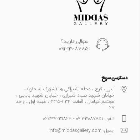
سوالی دارید؟
09133087851
دسترسی سریع
البرز ، کرج ، محله اشتراکی ها (شهرک آسمان) ،
خیابان شهید صیاد شیرازی ، خیابان شهید بابایی ،
مجتمع کیامال ، قطعه 434-435 ، طبقه اول ، واحد
27
تلفن: 09133087851 - 02634231824
ایمیل: info@middasgallery.com