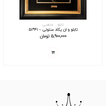
تابلو
مذهبی
تابلو و ان یکاد ستونی – 41*51
5,900,000
تومان