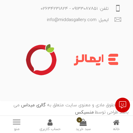
تلفن: 09133087851 - 02634231824
ایمیل: info@middasgallery.com
تمامی حقوق مادی و معنوی سایت متعلق به
گالری میداس
می
باشد.طراحی توسط
:
منسیکس
0
خانه
سبد خرید
حساب کاربری
منو