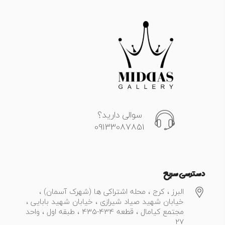
سوالی دارید؟
09133087851
دسترسی سریع
البرز ، کرج ، محله اشتراکی ها (شهرک آسمان) ،
خیابان شهید صیاد شیرازی ، خیابان شهید بابایی ،
مجتمع کیامال ، قطعه 434-435 ، طبقه اول ، واحد
27