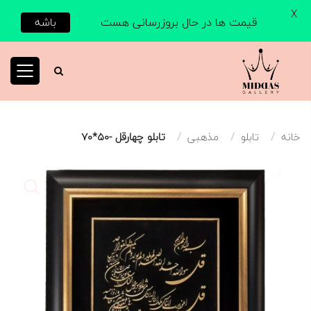
X
قیمت ها در حال بروزرسانی هست
باشه
خانه
تابلو
مذهبی
تابلو چهارقل -50*70