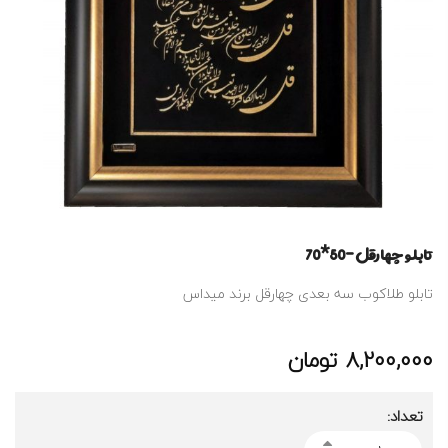
تابلو چهارقل -50*70
تابلو طلاکوب سه بعدی چهارقل برند میداس
8,200,000
تومان
تعداد: