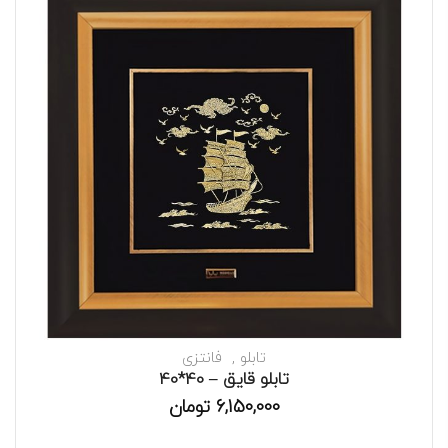
تابلو
فانتزی
تابلو قایق – 40*40
6,150,000
تومان