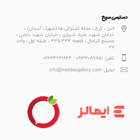
دسترسی سریع
البرز ، کرج ، محله اشتراکی ها (شهرک آسمان) ،
خیابان شهید صیاد شیرازی ، خیابان شهید بابایی ،
مجتمع کیامال ، قطعه 434-435 ، طبقه اول ، واحد
27
تلفن: 09133087851 - 02634231824
ایمیل: info@middasgallery.com