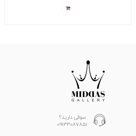
سوالی دارید؟
09133087851