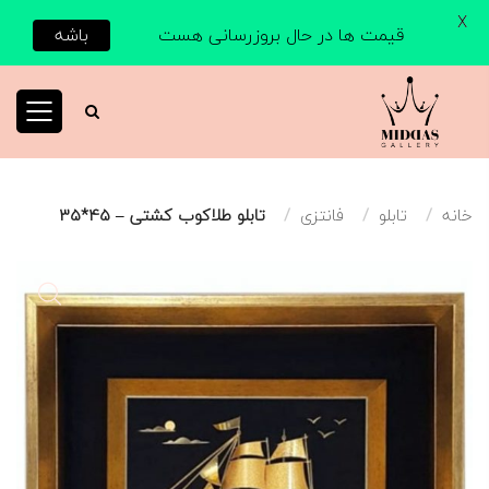
X
قیمت ها در حال بروزرسانی هست
باشه
خانه
تابلو
فانتزی
تابلو طلاکوب کشتی – 45*35